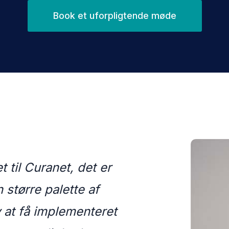
Book et uforpligtende møde
t til
Curanet
, det er
n større
palette
af
v
at få implementeret