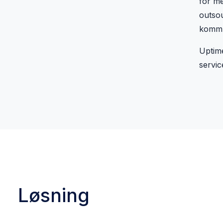
for me
outsou
kommun
Uptime
servic
Løsning