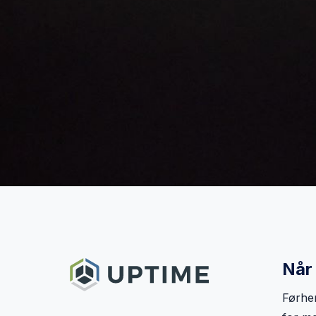
Når 
Førhen