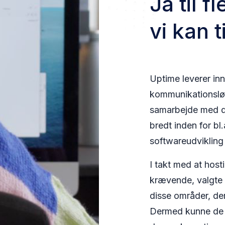
Ja
til 
vi kan 
Uptime l
everer in
kommunikationsløsn
samarbejde med de
bredt inden for bl
softwareudvikling
I takt med at hos
krævende, valgte 
disse områder, der
Dermed kunne de 