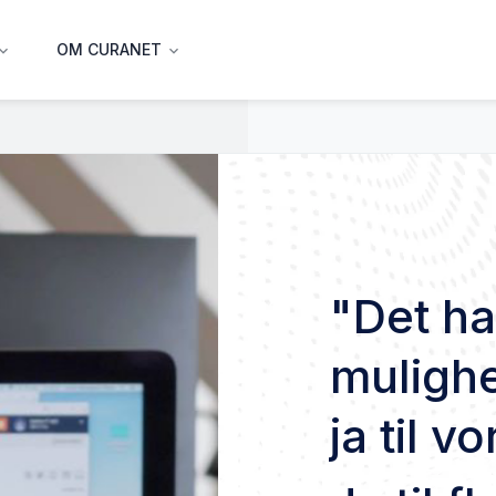
OM CURANET
and_more
expand_more
"D
et ha
mulighe
ja til v