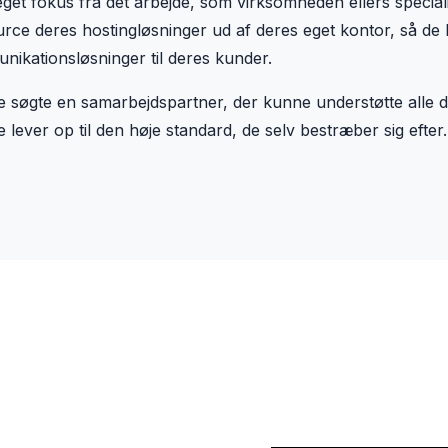
get fokus fra det arbejde, som virksomheden ellers special
rce deres hostingløsninger ud af deres eget kontor, så de
ikationsløsninger til deres kunder.
 søgte en samarbejdspartner, der kunne understøtte alle d
e lever op til den høje standard, de selv bestræber sig efte