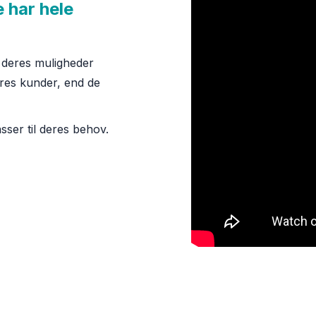
e har hele
 deres muligheder
eres kunder, end de
asser til deres behov.