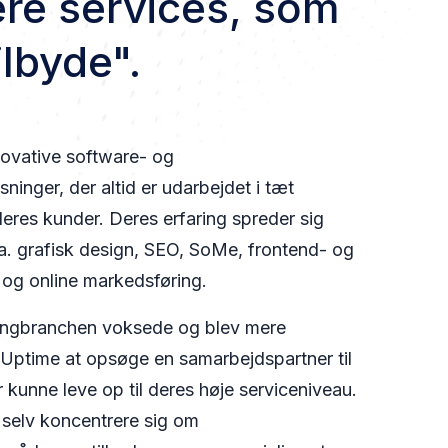
flere services, som
tilbyde
".
novative software- og
inger, der altid er udarbejdet i tæt
res kunder. Deres erfaring spreder sig
.a. grafisk design, SEO, SoMe, frontend- og
 og online markedsføring.
tingbranchen voksede og blev mere
Uptime at opsøge en samarbejdspartner til
 kunne leve op til deres høje serviceniveau.
selv koncentrere sig om