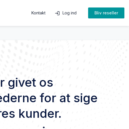
Kontakt
Bliv reseller
login
Log ind
r givet os
derne for at sige
ores kunder.