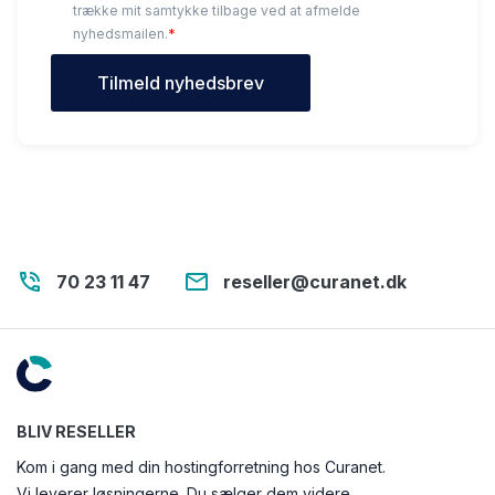
trække mit samtykke tilbage ved at afmelde
nyhedsmailen.
*
phone_in_talk
email
70 23 11 47
reseller@curanet.dk
BLIV RESELLER
Kom i gang med din hostingforretning hos Curanet.
Vi leverer løsningerne. Du sælger dem videre.