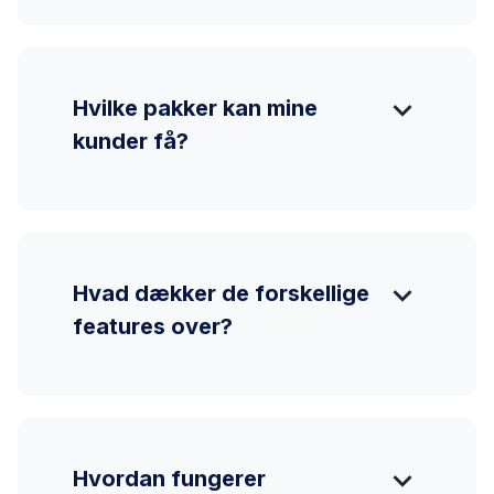
expand_more
Hvilke pakker kan mine
kunder få?
expand_more
Hvad dækker de forskellige
features over?
expand_more
Hvordan fungerer