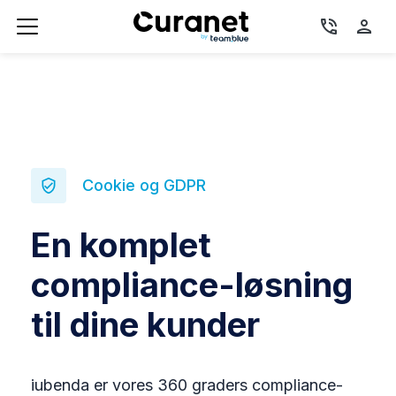
phone_in_talk
person
Cookie og GDPR
verified_user
En komplet
compliance-løsning
til dine kunder
iubenda er vores 360 graders compliance-