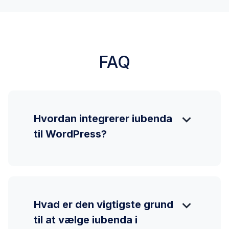
FAQ
expand_more
Hvordan integrerer iubenda
til WordPress?
expand_more
Hvad er den vigtigste grund
til at vælge iubenda i