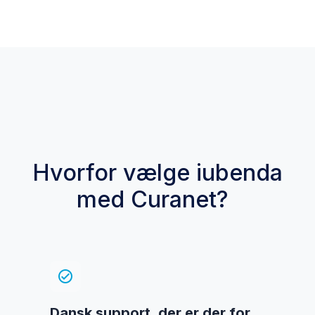
Hvorfor vælge
iubenda
med
Curanet
?
check_circle
Dansk support, der er der for