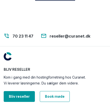
phone_in_talk
email
70 23 11 47
reseller@curanet.dk
BLIV RESELLER
Kom i gang med din hostingforretning hos Curanet.
Vi leverer løsningerne. Du sælger dem videre.
Bliv reseller
Book møde