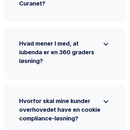
Curanet?
expand_more
Hvad mener I med, at
iubenda er en 360 graders
løsning?
expand_more
Hvorfor skal mine kunder
overhovedet have en cookie
compliance-løsning?