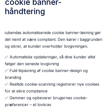
cookie banner-
håndtering
iubendas
automatiserede cookie
banner
-
løsning
gør
det nemt at være
compliant
. Den kører i baggrunden
og sikrer, at
kunder overholde
r
lovgivning
en.
✅
Automatiske opdateringer
, så dine kunder altid
følger den seneste lovgivning
✅
Fuld tilpasning
af cookie banner-design og
branding
✅
Realtids cookie-scanning
registrerer nye cookies
for at sikre compliance
✅
Gemmer og opbevarer
brugernes cookie-
præferencer – et lovkrav